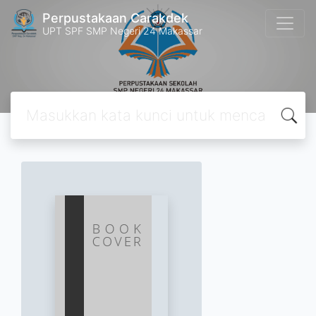
Perpustakaan Carakdek
UPT SPF SMP Negeri 24 Makassar