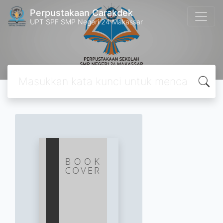
Perpustakaan Carakdek
UPT SPF SMP Negeri 24 Makassar