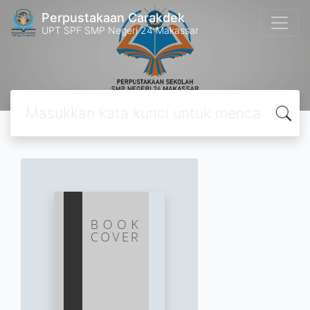
Perpustakaan Carakdek
UPT SPF SMP Negeri 24 Makassar