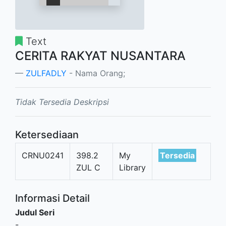
Text
CERITA RAKYAT NUSANTARA
ZULFADLY
- Nama Orang;
Tidak Tersedia Deskripsi
Ketersediaan
CRNU0241
398.2
My
Tersedia
ZUL C
Library
Informasi Detail
Judul Seri
-