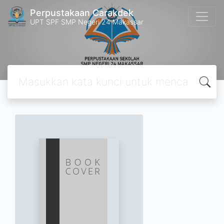
Perpustakaan Carakdek
UPT SPF SMP Negeri 24 Makassar