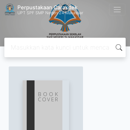
Perpustakaan Carakdek
UPT SPF SMP Negeri 24 Makassar