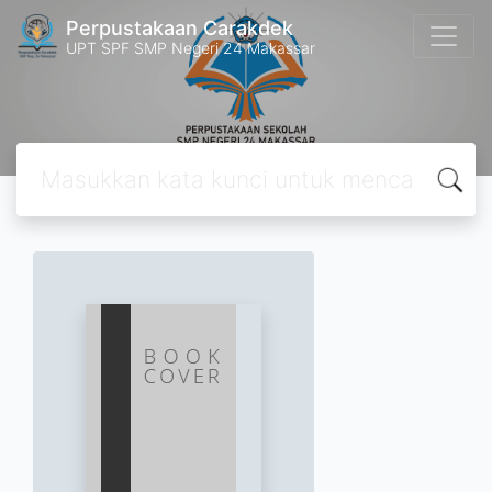
Perpustakaan Carakdek
UPT SPF SMP Negeri 24 Makassar