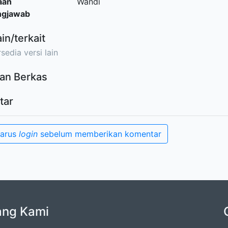
aan
Wandi
ngjawab
ain/terkait
sedia versi lain
an Berkas
tar
harus
login
sebelum memberikan komentar
ang Kami