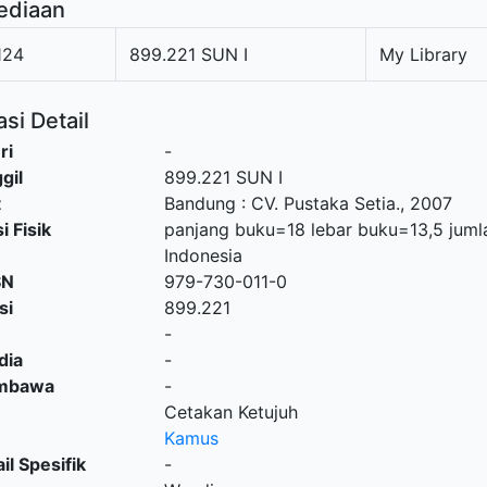
ediaan
124
899.221 SUN I
My Library
si Detail
ri
-
gil
899.221 SUN I
t
Bandung
:
CV. Pustaka Setia
.,
2007
i Fisik
panjang buku=18 lebar buku=13,5 jum
Indonesia
SN
979-730-011-0
si
899.221
-
dia
-
embawa
-
Cetakan Ketujuh
Kamus
il Spesifik
-