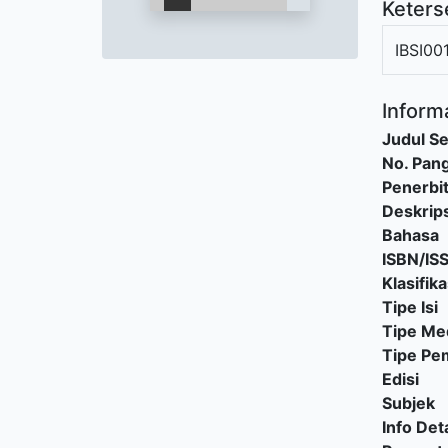
Keters
IBSI00
Informa
Judul Se
No. Pang
Penerbi
Deskrips
Bahasa
ISBN/IS
Klasifika
Tipe Isi
Tipe Me
Tipe P
Edisi
Subjek
Info Deta