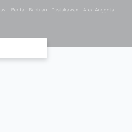
asi
Berita
Bantuan
Pustakawan
Area Anggota