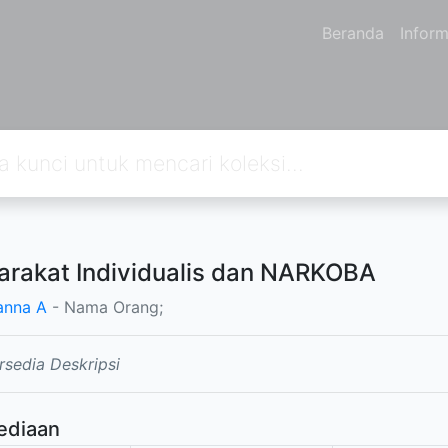
Beranda
Inform
rakat Individualis dan NARKOBA
anna A
- Nama Orang;
rsedia Deskripsi
ediaan