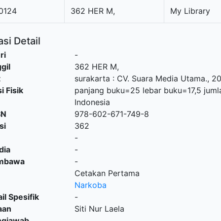
0124
362 HER M,
My Library
si Detail
ri
-
gil
362 HER M,
t
surakarta
:
CV. Suara Media Utama
.,
20
i Fisik
panjang buku=25 lebar buku=17,5 juml
Indonesia
SN
978-602-671-749-8
si
362
-
dia
-
embawa
-
Cetakan Pertama
Narkoba
il Spesifik
-
aan
Siti Nur Laela
ngjawab