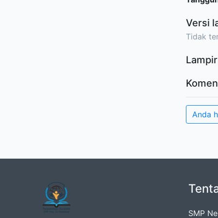
Versi l
Tidak ter
Lampir
Komen
Anda 
Tent
SMP Neg