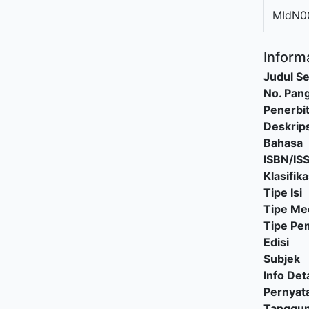
MIdN0
Informa
Judul Se
No. Pang
Penerbi
Deskrips
Bahasa
ISBN/IS
Klasifika
Tipe Isi
Tipe Me
Tipe P
Edisi
Subjek
Info Deta
Pernyat
Tanggu