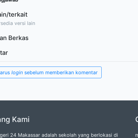
ain/terkait
sedia versi lain
an Berkas
tar
harus
login
sebelum memberikan komentar
ang Kami
eri 24 Makassar adalah sekolah yang berlokasi di
m