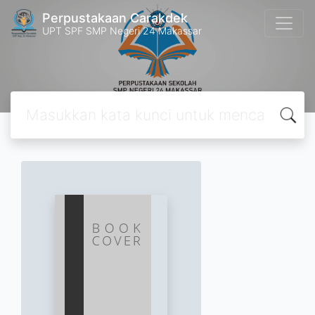
Perpustakaan Carakdek
UPT SPF SMP Negeri 24 Makassar