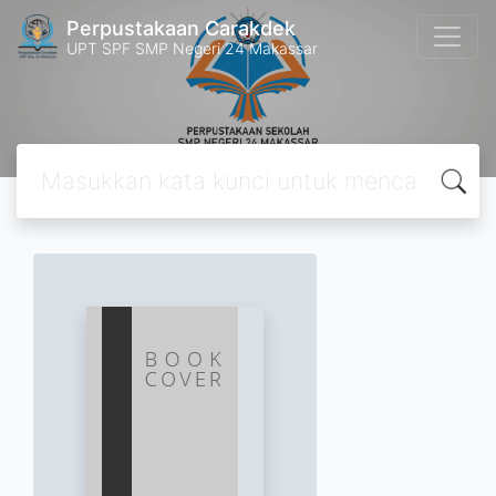
Perpustakaan Carakdek
UPT SPF SMP Negeri 24 Makassar