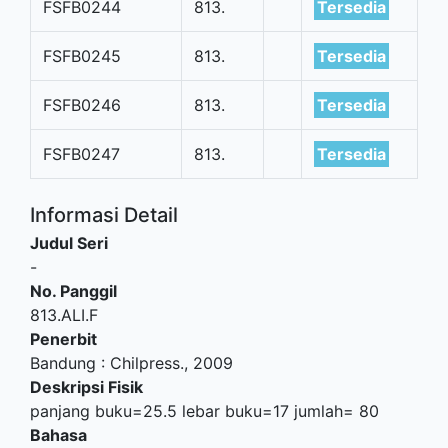
FSFB0244
813.
Tersedia
FSFB0245
813.
Tersedia
FSFB0246
813.
Tersedia
FSFB0247
813.
Tersedia
Informasi Detail
Judul Seri
-
No. Panggil
813.ALI.F
Penerbit
Bandung
:
Chilpress
.,
2009
Deskripsi Fisik
panjang buku=25.5 lebar buku=17 jumlah= 80
Bahasa