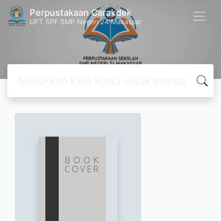
Perpustakaan Carakdek
UPT SPF SMP Negeri 24 Makassar