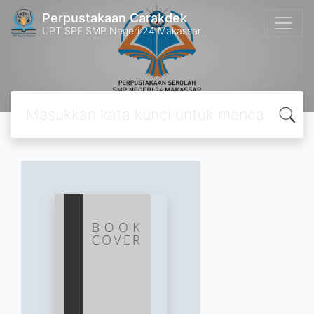
Perpustakaan Carakdek
UPT SPF SMP Negeri 24 Makassar