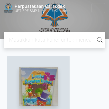
Perpustakaan Carakdek
UPT SPF SMP Negeri 24 Makassar