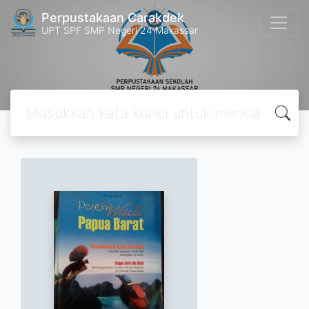
Perpustakaan Carakdek
UPT SPF SMP Negeri 24 Makassar