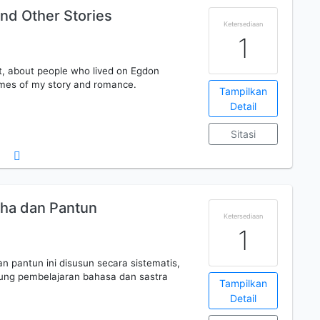
nd Other Stories
Ketersediaan
1
et, about people who lived on Egdon
emes of my story and romance.
Tampilkan
Detail
Sitasi
ha dan Pantun
Ketersediaan
1
 pantun ini disusun secara sistematis,
kung pembelajaran bahasa dan sastra
Tampilkan
Detail