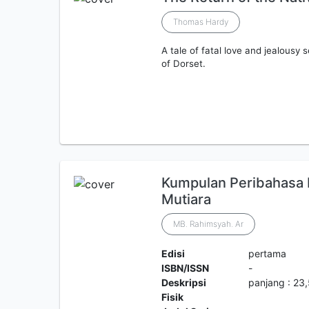
Thomas Hardy
A tale of fatal love and jealousy
of Dorset.
Kumpulan Peribahasa P
Mutiara
MB. Rahimsyah. Ar
Edisi
pertama
ISBN/ISSN
-
Deskripsi
panjang : 23,
Fisik