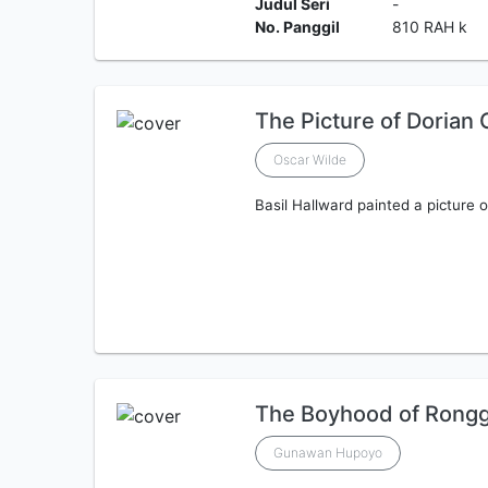
Judul Seri
-
No. Panggil
810 RAH k
The Picture of Dorian 
Oscar Wilde
Basil Hallward painted a picture 
The Boyhood of Rongg
Gunawan Hupoyo