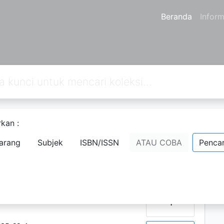
Beranda
Inform
kan :
27
28
29
Berikutnya
Hal. Akhir
arang
Subjek
ISBN/ISSN
ATAU COBA
Pencar
D
N
S
a
h
Ketersediaan
P
1