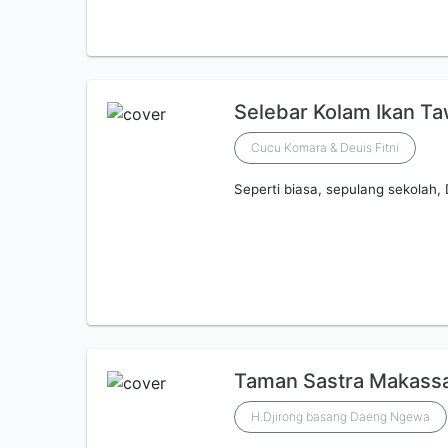
Selebar Kolam Ikan T
Cucu Komara & Deuis Fitni
Seperti biasa, sepulang sekolah
Taman Sastra Makass
H.Djirong basang Daeng Ngewa