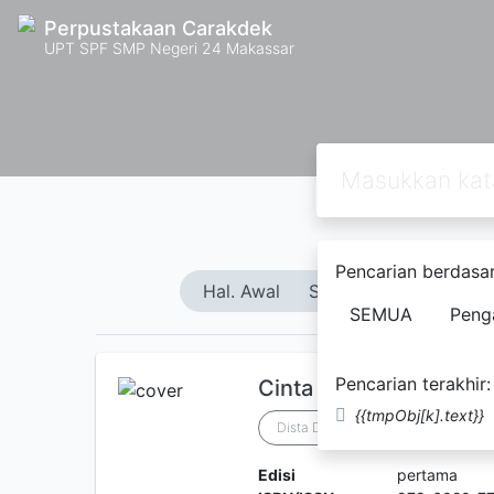
Perpustakaan Carakdek
UPT SPF SMP Negeri 24 Makassar
Pencarian berdasar
Hal. Awal
Sebelumnya
26
SEMUA
Peng
Pencarian terakhir:
Cinta Tak Pernah Sam
{{tmpObj[k].text}}
Dista Dee
Edisi
pertama