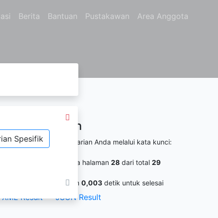
asi
Berita
Bantuan
Pustakawan
Area Anggota
Hasil Pencarian
ian Spesifik
itemukan
859
dari pencarian Anda melalui kata kunci:
o. Panggil :
8
aat ini anda berada pada halaman
28
dari total
29
alaman
ermintaan membutuhkan
0,003
detik untuk selesai
XML Result
JSON Result