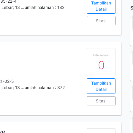
735-22-4
Tampilkan
. Lebar; 13 .Jumlah halaman : 182
S
Detail
Sitasi
Ketersediaan
0
1-02-5
Tampilkan
. Lebar; 13 .Jumlah halaman : 372
Detail
Sitasi
ve