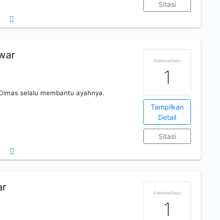
Sitasi
awar
Ketersediaan
1
, Dimas selalu membantu ayahnya.
Tampilkan
Detail
Sitasi
ar
Ketersediaan
1