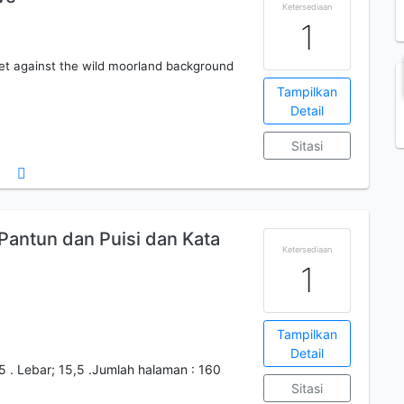
Ketersediaan
1
 set against the wild moorland background
Tampilkan
Detail
Sitasi
antun dan Puisi dan Kata
Ketersediaan
1
Tampilkan
Detail
5 . Lebar; 15,5 .Jumlah halaman : 160
Sitasi