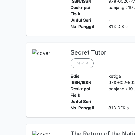
ISBN/ISSN
978-6020-7
Deskripsi
panjang : 19 
Fisik
Judul Seri
-
No. Panggil
813 DIS c
Secret Tutor
Dekdi A
Edisi
ketiga
ISBN/ISSN
978-602-592
Deskripsi
panjang : 19 
Fisik
Judul Seri
-
No. Panggil
813 DEK s
The Return of the Nati