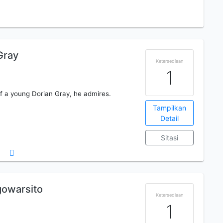
Gray
Ketersediaan
1
of a young Dorian Gray, he admires.
Tampilkan
Detail
Sitasi
owarsito
Ketersediaan
1