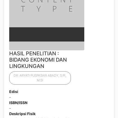
HASIL PENELITIAN :
BIDANG EKONOMI DAN
LINGKUNGAN
DR. ARYATI PUSPASARI ABADY, S.PI,
M.SI
Edisi
-
ISBN/ISSN
-
Deskripsi Fisik