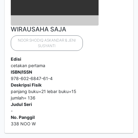
WIRAUSAHA SAJA
NOOR SHODIQ ASKANDAR & JENI
SUSYANTI
Edisi
cetakan pertama
ISBN/ISSN
978-602-6847-61-4
Deskripsi Fisik
panjang buku=21 lebar buku=15
jumlah= 136
Judul Seri
-
No. Panggil
338 NOO W