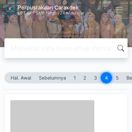
Perpustakaan Carakdek
UPT SPF SMP Negeri 24 Makassar
Hal. Awal
Sebelumnya
1
2
3
4
5
Be