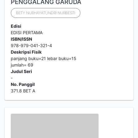
PENGGALANG GARUDA
BETY NURHAYATI,INDRI NURBESTI
Edisi
EDISI PERTAMA
ISBN/ISSN
978-979-041-321-4
Deskripsi Fisik
panjang buku=21 lebar buku=15
jumlah= 69
Judul Seri
-
No. Panggil
371.8 BET A