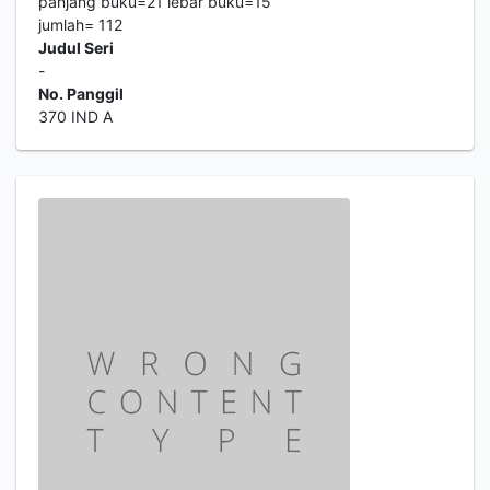
panjang buku=21 lebar buku=15
jumlah= 112
Judul Seri
-
No. Panggil
370 IND A