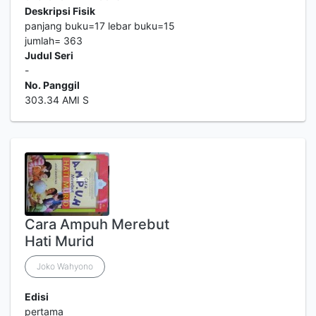
Deskripsi Fisik
panjang buku=17 lebar buku=15
jumlah= 363
Judul Seri
-
No. Panggil
303.34 AMI S
Cara Ampuh Merebut
Hati Murid
Joko Wahyono
Edisi
pertama