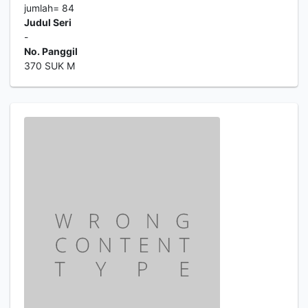
jumlah= 84
Judul Seri
-
No. Panggil
370 SUK M