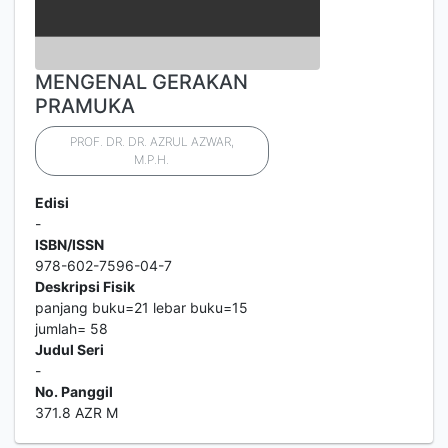
MENGENAL GERAKAN
PRAMUKA
PROF. DR. DR. AZRUL AZWAR,
M.P.H.
Edisi
-
ISBN/ISSN
978-602-7596-04-7
Deskripsi Fisik
panjang buku=21 lebar buku=15
jumlah= 58
Judul Seri
-
No. Panggil
371.8 AZR M