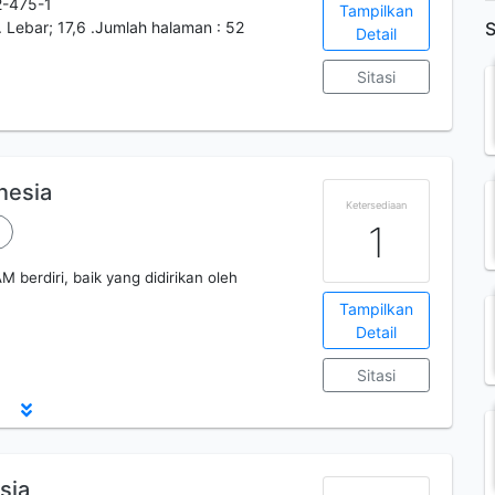
-475-1
Tampilkan
. Lebar; 17,6 .Jumlah halaman : 52
S
Detail
Sitasi
w
nesia
Ketersediaan
1
 berdiri, baik yang didirikan oleh
Tampilkan
Detail
Sitasi
sia