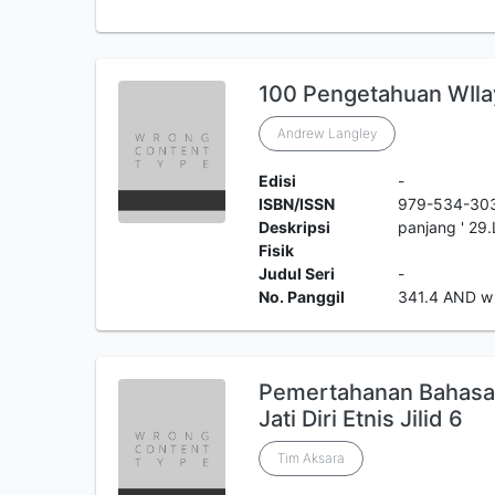
100 Pengetahuan WIlay
Andrew Langley
Edisi
-
ISBN/ISSN
979-534-30
Deskripsi
panjang ' 29
Fisik
Judul Seri
-
No. Panggil
341.4 AND w
Pemertahanan Bahasa
Jati Diri Etnis Jilid 6
Tim Aksara