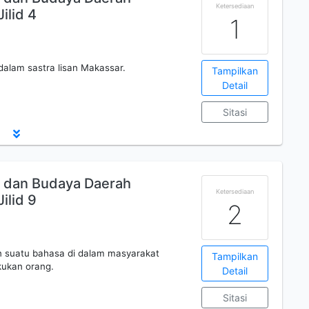
Ketersediaan
Jilid 4
1
 dalam sastra lisan Makassar.
Tampilkan
Detail
Sitasi
 dan Budaya Daerah
Ketersediaan
Jilid 9
2
 suatu bahasa di dalam masyarakat
Tampilkan
kukan orang.
Detail
Sitasi