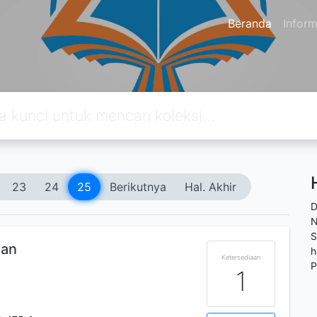
Beranda
Inform
23
24
25
Berikutnya
Hal. Akhir
D
N
S
gan
h
Ketersediaan
P
1