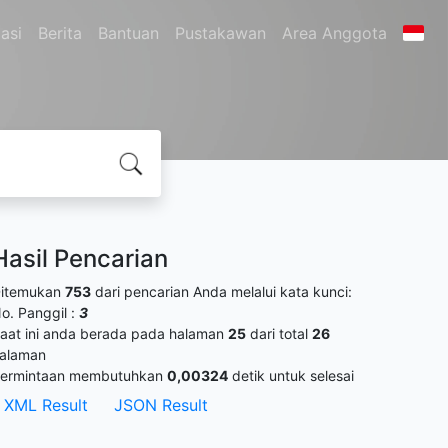
asi
Berita
Bantuan
Pustakawan
Area Anggota
Hasil Pencarian
itemukan
753
dari pencarian Anda melalui kata kunci:
o. Panggil :
3
aat ini anda berada pada halaman
25
dari total
26
alaman
ermintaan membutuhkan
0,00324
detik untuk selesai
XML Result
JSON Result