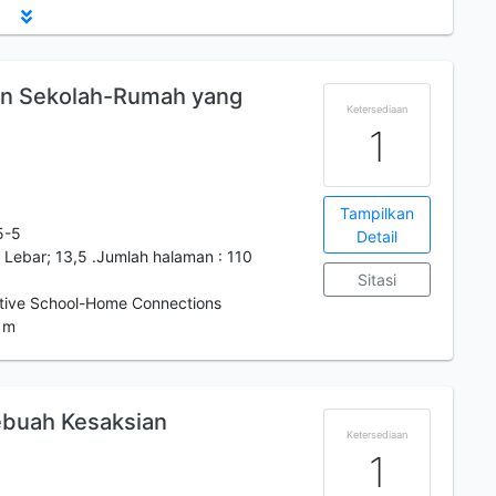
n Sekolah-Rumah yang
Ketersediaan
1
Tampilkan
5-5
Detail
. Lebar; 13,5 .Jumlah halaman : 110
Sitasi
itive School-Home Connections
 m
ebuah Kesaksian
Ketersediaan
1