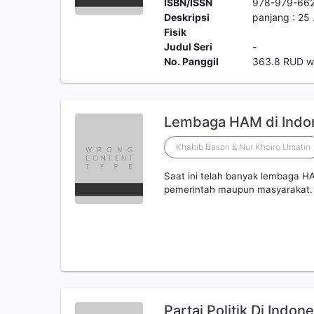
ISBN/ISSN
978-979-662
Deskripsi
panjang : 25 
Fisik
Judul Seri
-
No. Panggil
363.8 RUD 
Lembaga HAM di Indo
Khabib Basori & Nur Khoiro Umatin
Saat ini telah banyak lembaga HAM
pemerintah maupun masyarakat.
Partai Politik Di Indone