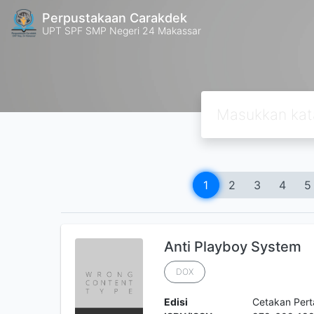
Perpustakaan Carakdek
UPT SPF SMP Negeri 24 Makassar
1
2
3
4
5
Anti Playboy System
DOX
Edisi
Cetakan Per