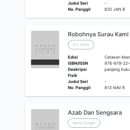
Judul Seri
-
No. Panggil
820 JAN B
Robohnya Surau Kami
A.A. Navis
Edisi
Cetakan Kee
ISBN/ISSN
978-979-22-
Deskripsi
panjang buku
Fisik
Judul Seri
-
No. Panggil
813 NAV R
Azab Dan Sengsara
Merari Siregar