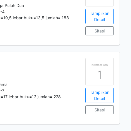
ga Puluh Dua
8-4
Tampilkan
=19,5 lebar buku=13,5 jumlah= 188
Detail
Sitasi
Ketersediaan
1
tama
-7
Tampilkan
=17 lebar buku=12 jumlah= 228
Detail
Sitasi