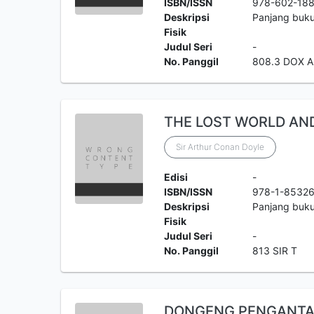
ISBN/ISSN
978-602-188
Deskripsi
Panjang buku
Fisik
Judul Seri
-
No. Panggil
808.3 DOX A
THE LOST WORLD AND
Sir Arthur Conan Doyle
Edisi
-
ISBN/ISSN
978-1-8532
Deskripsi
Panjang buk
Fisik
Judul Seri
-
No. Panggil
813 SIR T
DONGENG PENGANTAR