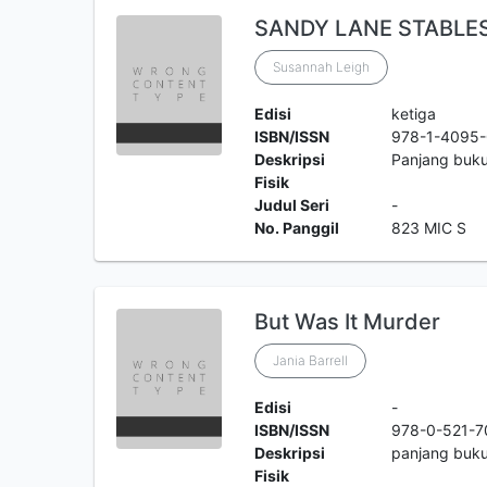
SANDY LANE STABLE
Susannah Leigh
Edisi
ketiga
ISBN/ISSN
978-1-4095
Deskripsi
Panjang buk
Fisik
Judul Seri
-
No. Panggil
823 MIC S
But Was It Murder
Jania Barrell
Edisi
-
ISBN/ISSN
978-0-521-
Deskripsi
panjang buku
Fisik