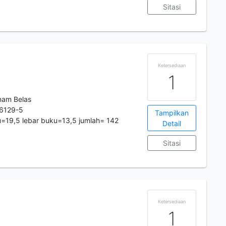
Sitasi
Ketersediaan
1
nam Belas
6129-5
Tampilkan
=19,5 lebar buku=13,5 jumlah= 142
Detail
Sitasi
Ketersediaan
1