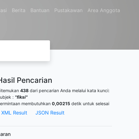
asi
Berita
Bantuan
Pustakawan
Area Anggota
Hasil Pencarian
itemukan
438
dari pencarian Anda melalui kata kunci:
ubjek :
"fiksi"
ermintaan membutuhkan
0,00215
detik untuk selesai
XML Result
JSON Result
aran