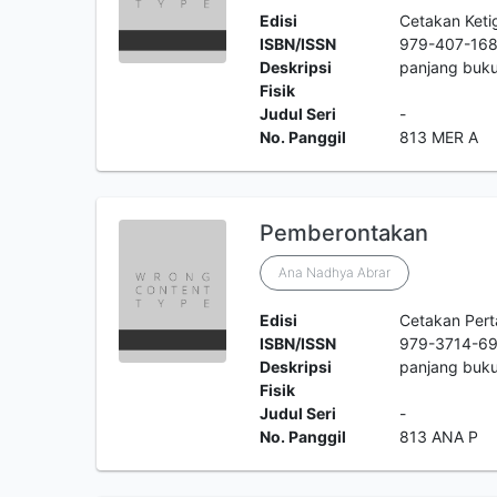
Edisi
Cetakan Keti
ISBN/ISSN
979-407-16
Deskripsi
panjang buku
Fisik
Judul Seri
-
No. Panggil
813 MER A
Pemberontakan
Ana Nadhya Abrar
Edisi
Cetakan Per
ISBN/ISSN
979-3714-69
Deskripsi
panjang buku
Fisik
Judul Seri
-
No. Panggil
813 ANA P