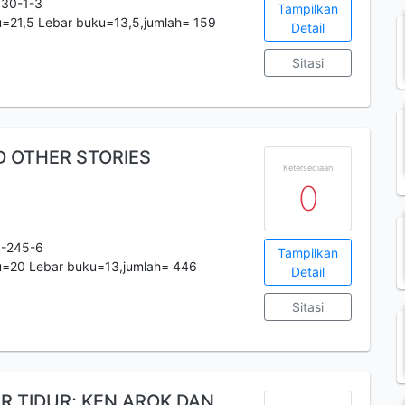
30-1-3
Tampilkan
=21,5 Lebar buku=13,5,jumlah= 159
Detail
Sitasi
 OTHER STORIES
Ketersediaan
0
6-245-6
Tampilkan
u=20 Lebar buku=13,jumlah= 446
Detail
Sitasi
 TIDUR; KEN AROK DAN