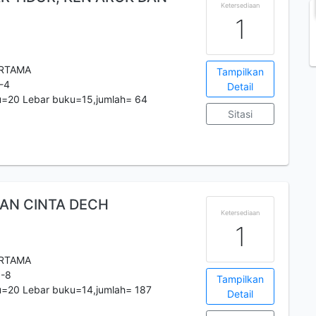
Ketersediaan
1
ERTAMA
Tampilkan
-4
Detail
u=20 Lebar buku=15,jumlah= 64
Sitasi
AN CINTA DECH
Ketersediaan
1
ERTAMA
1-8
Tampilkan
u=20 Lebar buku=14,jumlah= 187
Detail