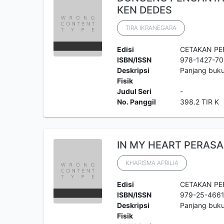
KEN DEDES
TIRA IKRANEGARA
Edisi
CETAKAN P
ISBN/ISSN
978-1427-70
Deskripsi
Panjang buk
Fisik
Judul Seri
-
No. Panggil
398.2 TIR K
IN MY HEART PERASA
KHARISMA APRILIA
Edisi
CETAKAN P
ISBN/ISSN
979-25-466
Deskripsi
Panjang buk
Fisik