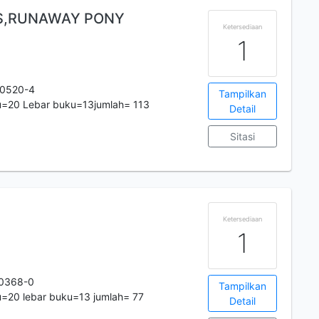
S,RUNAWAY PONY
Ketersediaan
1
-0520-4
Tampilkan
u=20 Lebar buku=13jumlah= 113
Detail
Sitasi
Ketersediaan
1
70368-0
Tampilkan
=20 lebar buku=13 jumlah= 77
Detail