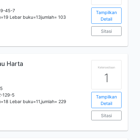
99-45-7
Tampilkan
u=19 Lebar buku=13jumlah= 103
Detail
Sitasi
au Harta
Ketersediaan
1
35
-129-5
Tampilkan
u=18 Lebar buku=11,jumlah= 229
Detail
Sitasi