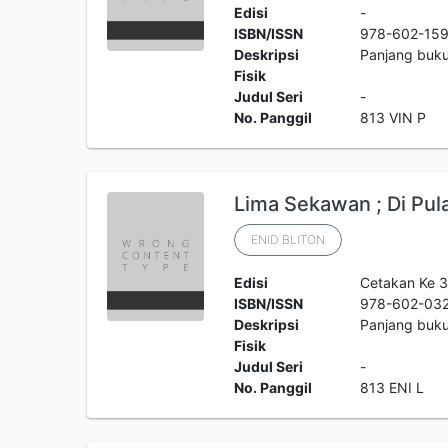
Edisi
-
ISBN/ISSN
978-602-15
Deskripsi
Panjang buk
Fisik
Judul Seri
-
No. Panggil
813 VIN P
Lima Sekawan ; Di Pul
ENID BLITON
Edisi
Cetakan Ke 
ISBN/ISSN
978-602-032
Deskripsi
Panjang buk
Fisik
Judul Seri
-
No. Panggil
813 ENI L