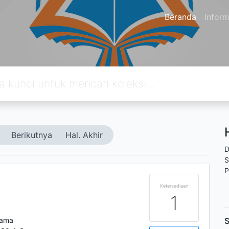
Beranda
Inform
Berikutnya
Hal. Akhir
D
S
P
Ketersediaan
1
tama
S