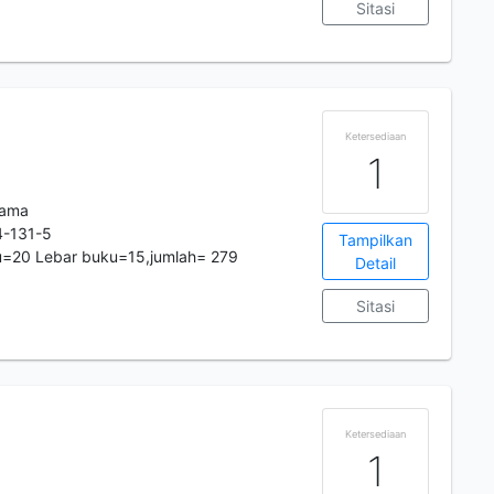
Sitasi
Ketersediaan
1
tama
-131-5
Tampilkan
u=20 Lebar buku=15,jumlah= 279
Detail
Sitasi
Ketersediaan
1