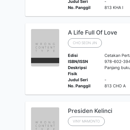
Judul Seri
-
No. Panggil
813 KHA I
A Life Full Of Love
CHO SEON JIN
Edisi
Cetakan Per
ISBN/ISSN
978-602-394
Deskripsi
Panjang buk
Fisik
Judul Seri
-
No. Panggil
813 CHO A
Presiden Kelinci
VINY MAMONTO