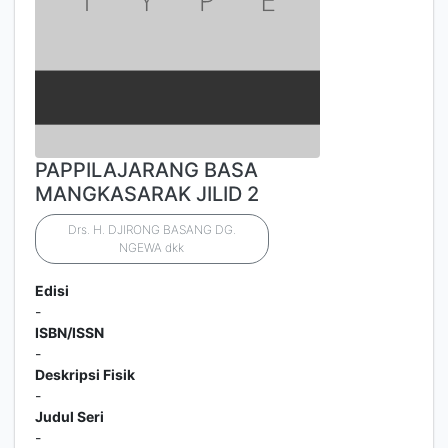
PAPPILAJARANG BASA
MANGKASARAK JILID 2
Drs. H. DJIRONG BASANG DG.
NGEWA dkk
Edisi
-
ISBN/ISSN
-
Deskripsi Fisik
-
Judul Seri
-