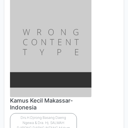
Kamus Kecil Makassar-
Indonesia
Drs.H.Djirong Basang Daeng
Ngewa & Dra. Hj. SALMAH
DJIRONG DAENG INTANG.M.Hum