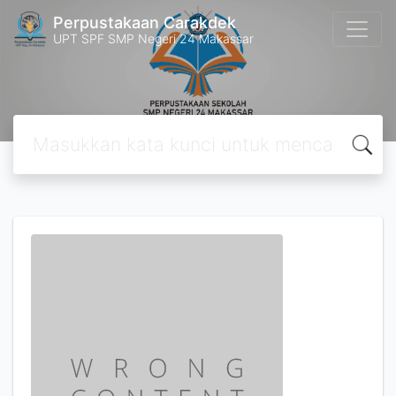
Perpustakaan Carakdek
UPT SPF SMP Negeri 24 Makassar