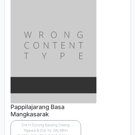
Pappilajarang Basa
Mangkasarak
Drs.H.Djirong Basang Daeng
Ngewa & Dra. Hj. SALMAH