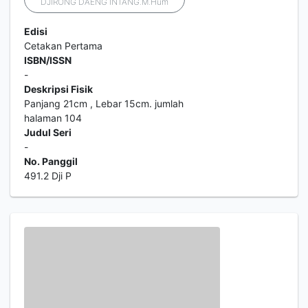
DJIRONG DAENG INTANG.M.Hum
Edisi
Cetakan Pertama
ISBN/ISSN
-
Deskripsi Fisik
Panjang 21cm , Lebar 15cm. jumlah
halaman 104
Judul Seri
-
No. Panggil
491.2 Dji P