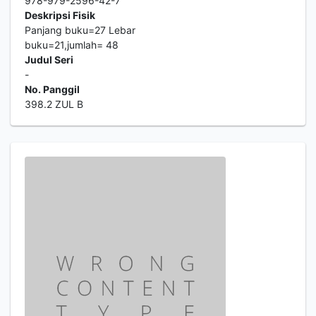
978-979-2596-42-7
Deskripsi Fisik
Panjang buku=27 Lebar
buku=21,jumlah= 48
Judul Seri
-
No. Panggil
398.2 ZUL B