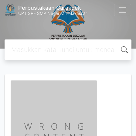
Perpustakaan Carakdek
UPT SPF SMP Negeri 24 Makassar