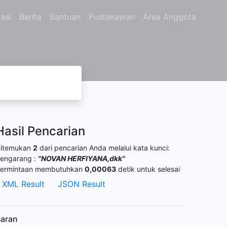
asi
Berita
Bantuan
Pustakawan
Area Anggota
Hasil Pencarian
itemukan
2
dari pencarian Anda melalui kata kunci:
engarang :
"NOVAN HERFIYANA,dkk"
ermintaan membutuhkan
0,00063
detik untuk selesai
XML Result
JSON Result
aran