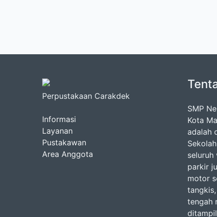
Tent
Perpustakaan Carakdek
SMP Neg
Informasi
Kota Ma
Layanan
adalah d
Pustakawan
Sekolah
Area Anggota
seluruh
parkir j
motor se
tangkis,
tengah 
ditampi