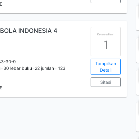
E
 BOLA INDONESIA 4
Ketersediaan
1
83-30-9
Tampilkan
=30 lebar buku=22 jumlah= 123
Detail
Sitasi
E