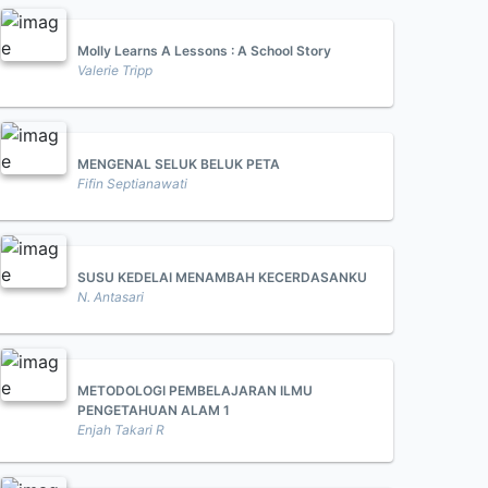
Molly Learns A Lessons : A School Story
Valerie Tripp
MENGENAL SELUK BELUK PETA
Fifin Septianawati
SUSU KEDELAI MENAMBAH KECERDASANKU
N. Antasari
METODOLOGI PEMBELAJARAN ILMU
PENGETAHUAN ALAM 1
Enjah Takari R