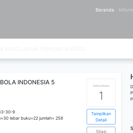
Beranda
Inform
 BOLA INDONESIA 5
Ketersediaan
D
1
P
P
83-30-9
Tampilkan
u=30 lebar buku=22 jumlah= 256
Detail
S
Sitasi