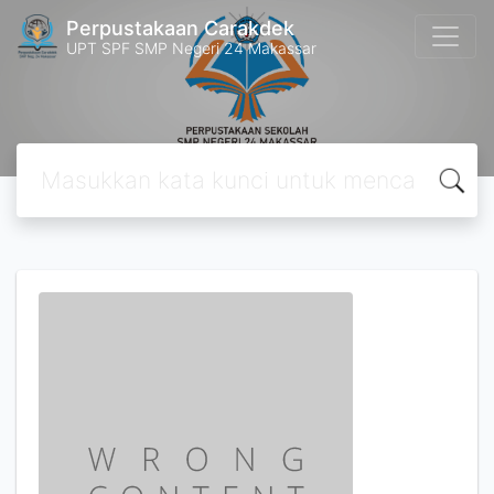
Perpustakaan Carakdek
UPT SPF SMP Negeri 24 Makassar